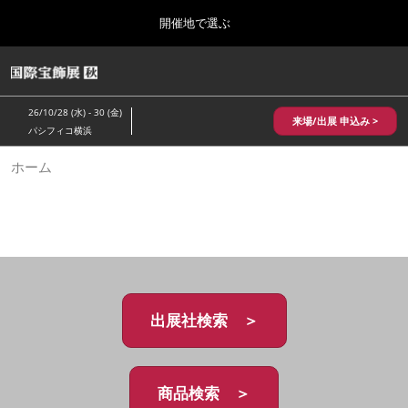
Press
ス
開催地で選ぶ
Escape
キ
to
ッ
close
HOME
グ
プ
the
ロ
2026年10月28日
し
ー
menu.
パシフィコ横浜/Pacifico Yokohama,Japan
26/10/28 (水) - 30 (金)
バ
来場/出展 申込み >
て
パシフィコ横浜
ル
進
ナ
10月 国際宝飾展 秋
ホーム
ビ
む
2026年10月28日
ゲ
パシフィコ横浜/Pacifico Yokohama,Japan
ー
シ
ョ
1月 国際宝飾展
ン
2027年01月27日
を
幕張メッセ/Makuhari Messe
折
り
た
出展社検索 ＞
5月 神戸 国際宝飾展
た
2027年05月20日
む
神戸国際展示場/ Kobe International Exhibition Hall, Japan
商品検索 ＞