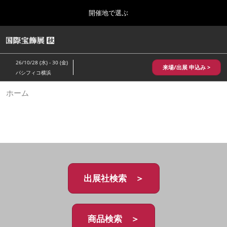
Press
ス
開催地で選ぶ
Escape
キ
to
ッ
close
HOME
グ
プ
the
ロ
2026年10月28日
し
ー
menu.
パシフィコ横浜/Pacifico Yokohama,Japan
26/10/28 (水) - 30 (金)
バ
来場/出展 申込み >
て
パシフィコ横浜
ル
進
ナ
10月 国際宝飾展 秋
ホーム
ビ
む
2026年10月28日
ゲ
パシフィコ横浜/Pacifico Yokohama,Japan
ー
シ
ョ
1月 国際宝飾展
ン
2027年01月27日
を
幕張メッセ/Makuhari Messe
折
り
た
出展社検索 ＞
5月 神戸 国際宝飾展
た
2027年05月20日
む
神戸国際展示場/ Kobe International Exhibition Hall, Japan
商品検索 ＞