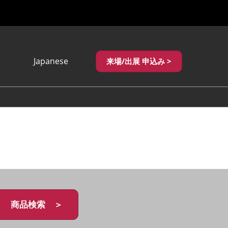
Japanese
来場/出展 申込み >
Japanese
English
繁體中文
商品検索 ＞