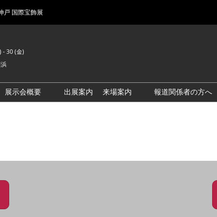
 神戸 国際宝飾展
 - 30 (金)
横浜
展示会概要
出展案内
来場案内
報道関係者の方へ
前回来場者数
会場風景