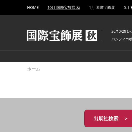
Press
ス
HOME
10月 国際宝飾展 秋
1月 国際宝飾展
5月
Escape
キ
to
ッ
close
プ
the
26/10/28 (水)
し
menu.
パシフィコ
て
進
む
ホーム
出展社検索 ＞