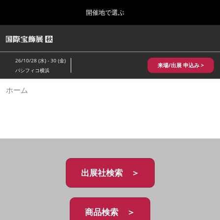
Press
ス
開催地で選ぶ
Escape
キ
to
ッ
close
HOME
グ
プ
the
ロ
2026年10月28日
し
ー
menu.
パシフィコ横浜/Pacifico Yokohama,Japan
26/10/28 (水) - 30 (金)
バ
来場/出展 申込み >
て
パシフィコ横浜
ル
進
ナ
10月 国際宝飾展 秋
ホーム
ビ
む
2026年10月28日
ゲ
パシフィコ横浜/Pacifico Yokohama,Japan
ー
シ
ョ
1月 国際宝飾展
ン
2027年01月27日
を
幕張メッセ/Makuhari Messe
折
り
た
出展社検索 ＞
5月 神戸 国際宝飾展
た
2027年05月20日
む
神戸国際展示場/ Kobe International Exhibition Hall, Japan
商品検索 ＞