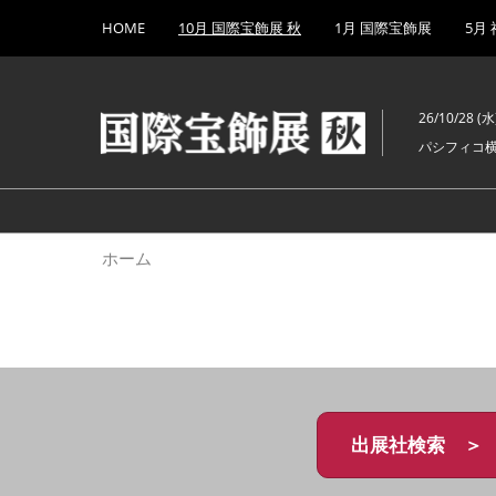
Press
ス
HOME
10月 国際宝飾展 秋
1月 国際宝飾展
5月
Escape
キ
to
ッ
close
プ
the
26/10/28 (水)
し
menu.
パシフィコ
て
進
む
ホーム
出展社検索 ＞