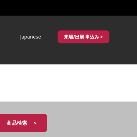
Japanese
来場/出展 申込み >
Japanese
English
繁體中文
商品検索 ＞