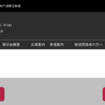
 神戸 国際宝飾展
 - 30 (金)
横浜
展示会概要
出展案内
来場案内
報道関係者の方へ
前回来場者数
会場風景