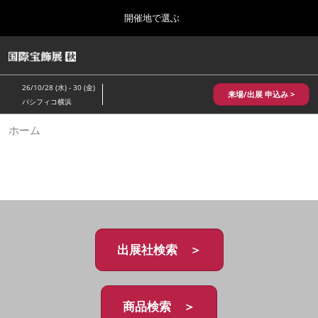
Press
ス
開催地で選ぶ
Escape
キ
to
ッ
close
HOME
グ
プ
the
ロ
2026年10月28日
し
ー
menu.
パシフィコ横浜/Pacifico Yokohama,Japan
26/10/28 (水) - 30 (金)
バ
来場/出展 申込み >
て
パシフィコ横浜
ル
進
ナ
10月 国際宝飾展 秋
ホーム
ビ
む
2026年10月28日
ゲ
パシフィコ横浜/Pacifico Yokohama,Japan
ー
シ
ョ
1月 国際宝飾展
ン
2027年01月27日
を
幕張メッセ/Makuhari Messe
折
り
た
出展社検索 ＞
5月 神戸 国際宝飾展
た
2027年05月20日
む
神戸国際展示場/ Kobe International Exhibition Hall, Japan
商品検索 ＞