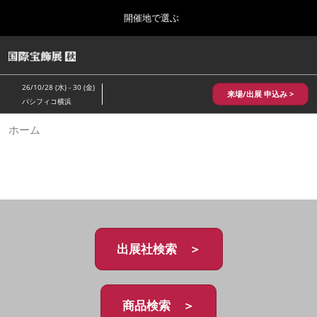
Press
ス
開催地で選ぶ
Escape
キ
to
ッ
close
HOME
グ
プ
the
ロ
2026年10月28日
し
ー
menu.
パシフィコ横浜/Pacifico Yokohama,Japan
26/10/28 (水) - 30 (金)
バ
来場/出展 申込み >
て
パシフィコ横浜
ル
進
ナ
10月 国際宝飾展 秋
ホーム
ビ
む
2026年10月28日
ゲ
パシフィコ横浜/Pacifico Yokohama,Japan
ー
シ
ョ
1月 国際宝飾展
ン
2027年01月27日
を
幕張メッセ/Makuhari Messe
折
り
た
出展社検索 ＞
5月 神戸 国際宝飾展
た
2027年05月20日
む
神戸国際展示場/ Kobe International Exhibition Hall, Japan
商品検索 ＞