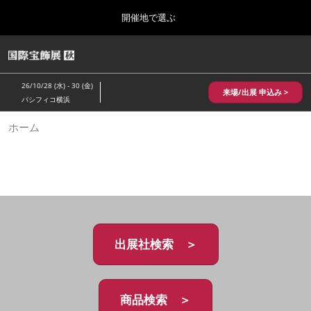
Press
ス
開催地で選ぶ
Escape
キ
to
ッ
close
HOME
グ
プ
the
ロ
2026年10月28日
し
ー
menu.
パシフィコ横浜/Pacifico Yokohama,Japan
26/10/28 (水) - 30 (金)
バ
来場/出展 申込み >
て
パシフィコ横浜
ル
進
ナ
10月 国際宝飾展 秋
ホーム
ビ
む
2026年10月28日
ゲ
パシフィコ横浜/Pacifico Yokohama,Japan
ー
シ
ョ
1月 国際宝飾展
ン
2027年01月27日
を
幕張メッセ/Makuhari Messe
折
り
た
出展社検索 ＞
5月 神戸 国際宝飾展
た
2027年05月20日
む
神戸国際展示場/ Kobe International Exhibition Hall, Japan
商品検索 ＞