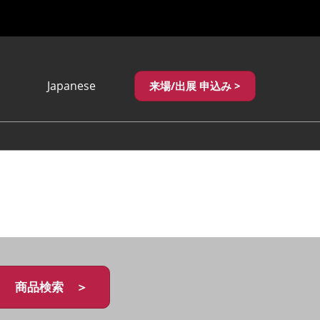
Japanese
来場/出展 申込み >
Japanese
English
繁體中文
商品検索 ＞