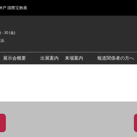
 神戸 国際宝飾展
 - 30 (金)
横浜
展示会概要
出展案内
来場案内
報道関係者の方へ
前回来場者数
会場風景