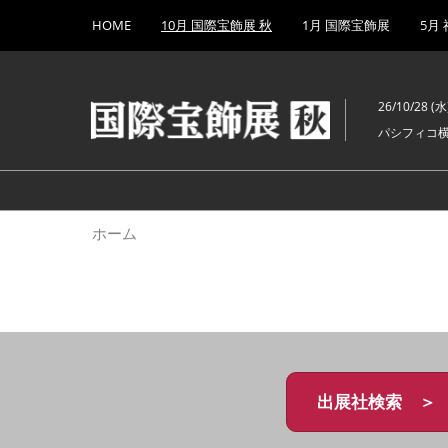
Press
ス
HOME
10月 国際宝飾展 秋
1月 国際宝飾展
5月
Escape
キ
to
ッ
close
プ
the
26/10/28 (水)
し
menu.
パシフィコ
て
進
む
ホーム
出展社検索 ＞