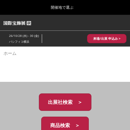
Press
ス
開催地で選ぶ
Escape
キ
to
ッ
close
HOME
グ
プ
the
ロ
2026年10月28日
し
ー
menu.
パシフィコ横浜/Pacifico Yokohama,Japan
26/10/28 (水) - 30 (金)
バ
来場/出展 申込み >
て
パシフィコ横浜
ル
進
ナ
10月 国際宝飾展 秋
ホーム
ビ
む
2026年10月28日
ゲ
パシフィコ横浜/Pacifico Yokohama,Japan
ー
シ
ョ
1月 国際宝飾展
ン
2027年01月27日
を
幕張メッセ/Makuhari Messe
折
り
た
出展社検索 ＞
5月 神戸 国際宝飾展
た
2027年05月20日
む
神戸国際展示場/ Kobe International Exhibition Hall, Japan
商品検索 ＞