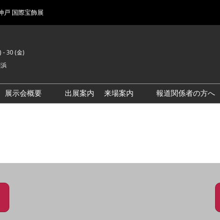
 神戸 国際宝飾展
 - 30 (金)
横浜
展示会概要
出展案内
来場案内
報道関係者の方へ
前回来場者数
会場風景