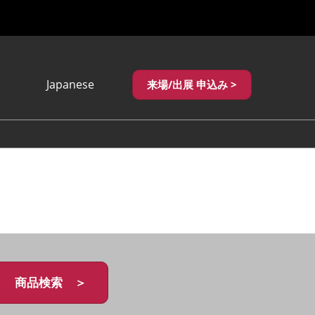
Japanese
来場/出展 申込み >
Japanese
English
繁體中文
商品検索 ＞