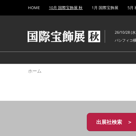
Press
ス
HOME
10月 国際宝飾展 秋
1月 国際宝飾展
5月
Escape
キ
to
ッ
close
プ
the
26/10/28 (水)
し
menu.
パシフィコ
て
進
む
ホーム
出展社検索 ＞