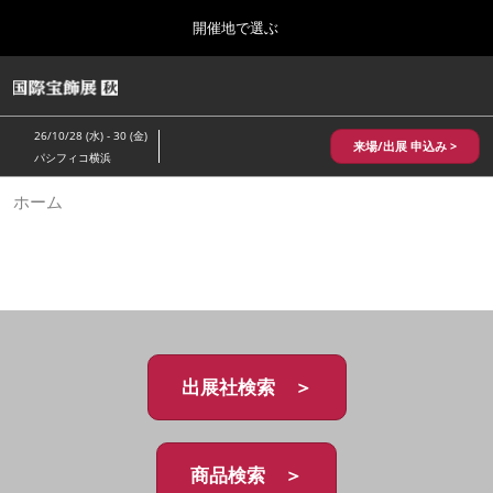
Press
ス
開催地で選ぶ
Escape
キ
to
ッ
close
HOME
グ
プ
the
ロ
2026年10月28日
し
ー
menu.
パシフィコ横浜/Pacifico Yokohama,Japan
26/10/28 (水) - 30 (金)
バ
来場/出展 申込み >
て
パシフィコ横浜
ル
進
ナ
10月 国際宝飾展 秋
ホーム
ビ
む
2026年10月28日
ゲ
パシフィコ横浜/Pacifico Yokohama,Japan
ー
シ
ョ
1月 国際宝飾展
ン
2027年01月27日
を
幕張メッセ/Makuhari Messe
折
り
た
出展社検索 ＞
5月 神戸 国際宝飾展
た
2027年05月20日
む
神戸国際展示場/ Kobe International Exhibition Hall, Japan
商品検索 ＞