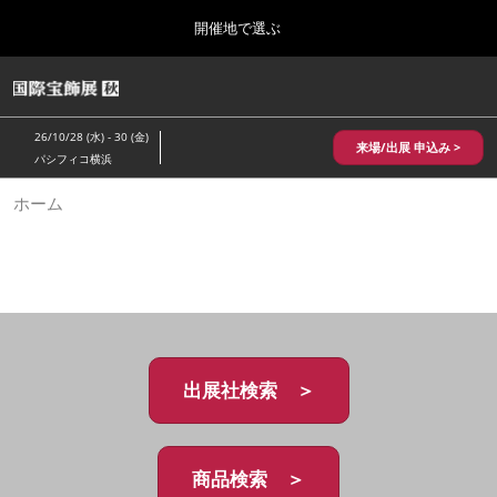
Press
ス
開催地で選ぶ
Escape
キ
to
ッ
close
HOME
グ
プ
the
ロ
2026年10月28日
し
ー
menu.
パシフィコ横浜/Pacifico Yokohama,Japan
26/10/28 (水) - 30 (金)
バ
来場/出展 申込み >
て
パシフィコ横浜
ル
進
ナ
10月 国際宝飾展 秋
ホーム
ビ
む
2026年10月28日
ゲ
パシフィコ横浜/Pacifico Yokohama,Japan
ー
シ
ョ
1月 国際宝飾展
ン
2027年01月27日
を
幕張メッセ/Makuhari Messe
折
り
た
出展社検索 ＞
5月 神戸 国際宝飾展
た
2027年05月20日
む
神戸国際展示場/ Kobe International Exhibition Hall, Japan
商品検索 ＞