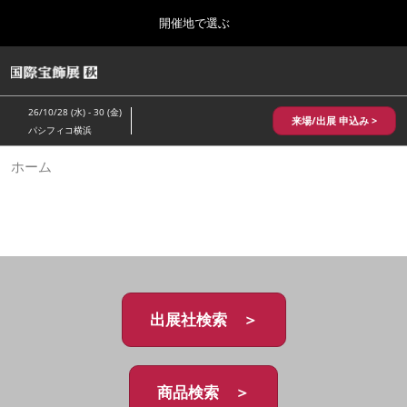
Press
ス
開催地で選ぶ
Escape
キ
to
ッ
close
HOME
グ
プ
the
ロ
2026年10月28日
し
ー
menu.
パシフィコ横浜/Pacifico Yokohama,Japan
26/10/28 (水) - 30 (金)
バ
来場/出展 申込み >
て
パシフィコ横浜
ル
進
ナ
10月 国際宝飾展 秋
ホーム
ビ
む
2026年10月28日
ゲ
パシフィコ横浜/Pacifico Yokohama,Japan
ー
シ
ョ
1月 国際宝飾展
ン
2027年01月27日
を
幕張メッセ/Makuhari Messe
折
り
た
出展社検索 ＞
5月 神戸 国際宝飾展
た
2027年05月20日
む
神戸国際展示場/ Kobe International Exhibition Hall, Japan
商品検索 ＞