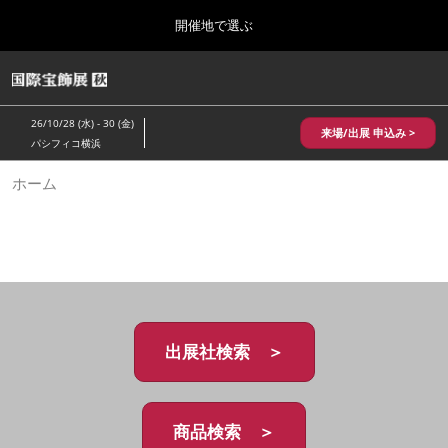
Press
ス
開催地で選ぶ
Escape
キ
to
ッ
close
HOME
グ
プ
the
ロ
2026年10月28日
し
ー
menu.
パシフィコ横浜/Pacifico Yokohama,Japan
26/10/28 (水) - 30 (金)
バ
来場/出展 申込み >
て
パシフィコ横浜
ル
進
ナ
10月 国際宝飾展 秋
ホーム
ビ
む
2026年10月28日
ゲ
パシフィコ横浜/Pacifico Yokohama,Japan
ー
シ
ョ
1月 国際宝飾展
ン
2027年01月27日
を
幕張メッセ/Makuhari Messe
折
り
た
出展社検索 ＞
5月 神戸 国際宝飾展
た
2027年05月20日
む
神戸国際展示場/ Kobe International Exhibition Hall, Japan
商品検索 ＞