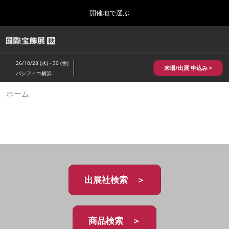
Press
ス
開催地で選ぶ
Escape
キ
to
ッ
close
HOME
グ
プ
the
ロ
2026年10月28日
し
ー
menu.
パシフィコ横浜/Pacifico Yokohama,Japan
26/10/28 (水) - 30 (金)
バ
来場/出展 申込み >
て
パシフィコ横浜
ル
進
ナ
10月 国際宝飾展 秋
ホーム
ビ
む
2026年10月28日
ゲ
パシフィコ横浜/Pacifico Yokohama,Japan
ー
シ
ョ
1月 国際宝飾展
ン
2027年01月27日
を
幕張メッセ/Makuhari Messe
折
り
た
出展社検索 ＞
5月 神戸 国際宝飾展
た
2027年05月20日
む
神戸国際展示場/ Kobe International Exhibition Hall, Japan
商品検索 ＞