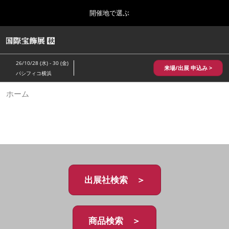
Press
ス
開催地で選ぶ
Escape
キ
to
ッ
close
HOME
グ
プ
the
ロ
2026年10月28日
し
ー
menu.
パシフィコ横浜/Pacifico Yokohama,Japan
26/10/28 (水) - 30 (金)
バ
来場/出展 申込み >
て
パシフィコ横浜
ル
進
ナ
10月 国際宝飾展 秋
ホーム
ビ
む
2026年10月28日
ゲ
パシフィコ横浜/Pacifico Yokohama,Japan
ー
シ
ョ
1月 国際宝飾展
ン
2027年01月27日
を
幕張メッセ/Makuhari Messe
折
り
た
出展社検索 ＞
5月 神戸 国際宝飾展
た
2027年05月20日
む
神戸国際展示場/ Kobe International Exhibition Hall, Japan
商品検索 ＞