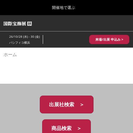
Press
ス
開催地で選ぶ
Escape
キ
to
ッ
close
HOME
グ
プ
the
ロ
2026年10月28日
し
ー
menu.
パシフィコ横浜/Pacifico Yokohama,Japan
26/10/28 (水) - 30 (金)
バ
来場/出展 申込み >
て
パシフィコ横浜
ル
進
ナ
10月 国際宝飾展 秋
ホーム
ビ
む
2026年10月28日
ゲ
パシフィコ横浜/Pacifico Yokohama,Japan
ー
シ
ョ
1月 国際宝飾展
ン
2027年01月27日
を
幕張メッセ/Makuhari Messe
折
り
た
出展社検索 ＞
5月 神戸 国際宝飾展
た
2027年05月20日
む
神戸国際展示場/ Kobe International Exhibition Hall, Japan
商品検索 ＞