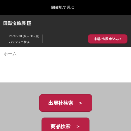
Press
ス
開催地で選ぶ
Escape
キ
to
ッ
close
HOME
グ
プ
the
ロ
2026年10月28日
し
ー
menu.
パシフィコ横浜/Pacifico Yokohama,Japan
26/10/28 (水) - 30 (金)
バ
来場/出展 申込み >
て
パシフィコ横浜
ル
進
ナ
10月 国際宝飾展 秋
ホーム
ビ
む
2026年10月28日
ゲ
パシフィコ横浜/Pacifico Yokohama,Japan
ー
シ
ョ
1月 国際宝飾展
ン
2027年01月27日
を
幕張メッセ/Makuhari Messe
折
り
た
出展社検索 ＞
5月 神戸 国際宝飾展
た
2027年05月20日
む
神戸国際展示場/ Kobe International Exhibition Hall, Japan
商品検索 ＞