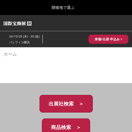
Press
ス
開催地で選ぶ
Escape
キ
to
ッ
close
HOME
グ
プ
the
ロ
2026年10月28日
し
ー
menu.
パシフィコ横浜/Pacifico Yokohama,Japan
26/10/28 (水) - 30 (金)
バ
来場/出展 申込み >
て
パシフィコ横浜
ル
進
ナ
10月 国際宝飾展 秋
ホーム
ビ
む
2026年10月28日
ゲ
パシフィコ横浜/Pacifico Yokohama,Japan
ー
シ
ョ
1月 国際宝飾展
ン
2027年01月27日
を
幕張メッセ/Makuhari Messe
折
り
た
出展社検索 ＞
5月 神戸 国際宝飾展
た
2027年05月20日
む
神戸国際展示場/ Kobe International Exhibition Hall, Japan
商品検索 ＞