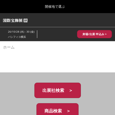
Press
ス
開催地で選ぶ
Escape
キ
to
ッ
close
HOME
グ
プ
the
ロ
2026年10月28日
し
ー
menu.
パシフィコ横浜/Pacifico Yokohama,Japan
26/10/28 (水) - 30 (金)
バ
来場/出展 申込み >
て
パシフィコ横浜
ル
進
ナ
10月 国際宝飾展 秋
ホーム
ビ
む
2026年10月28日
ゲ
パシフィコ横浜/Pacifico Yokohama,Japan
ー
シ
ョ
1月 国際宝飾展
ン
2027年01月27日
を
幕張メッセ/Makuhari Messe
折
り
た
出展社検索 ＞
5月 神戸 国際宝飾展
た
2027年05月20日
む
神戸国際展示場/ Kobe International Exhibition Hall, Japan
商品検索 ＞