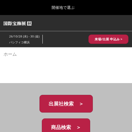
Press
ス
開催地で選ぶ
Escape
キ
to
ッ
close
HOME
グ
プ
the
ロ
2026年10月28日
し
ー
menu.
パシフィコ横浜/Pacifico Yokohama,Japan
26/10/28 (水) - 30 (金)
バ
来場/出展 申込み >
て
パシフィコ横浜
ル
進
ナ
10月 国際宝飾展 秋
ホーム
ビ
む
2026年10月28日
ゲ
パシフィコ横浜/Pacifico Yokohama,Japan
ー
シ
ョ
1月 国際宝飾展
ン
2027年01月27日
を
幕張メッセ/Makuhari Messe
折
り
た
出展社検索 ＞
5月 神戸 国際宝飾展
た
2027年05月20日
む
神戸国際展示場/ Kobe International Exhibition Hall, Japan
商品検索 ＞