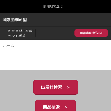
Press
ス
開催地で選ぶ
Escape
キ
to
ッ
close
HOME
グ
プ
the
ロ
2026年10月28日
し
ー
menu.
パシフィコ横浜/Pacifico Yokohama,Japan
26/10/28 (水) - 30 (金)
バ
来場/出展 申込み >
て
パシフィコ横浜
ル
進
ナ
10月 国際宝飾展 秋
ホーム
ビ
む
2026年10月28日
ゲ
パシフィコ横浜/Pacifico Yokohama,Japan
ー
シ
ョ
1月 国際宝飾展
ン
2027年01月27日
を
幕張メッセ/Makuhari Messe
折
り
た
出展社検索 ＞
5月 神戸 国際宝飾展
た
2027年05月20日
む
神戸国際展示場/ Kobe International Exhibition Hall, Japan
商品検索 ＞