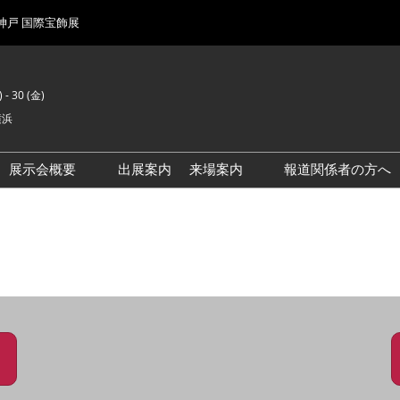
 神戸 国際宝飾展
 - 30 (金)
横浜
展示会概要
出展案内
来場案内
報道関係者の方へ
前回来場者数
会場風景