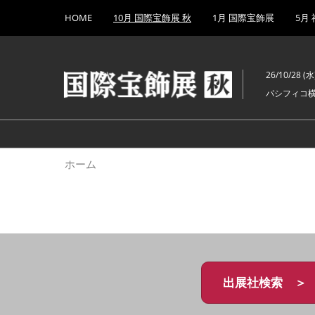
Press
ス
HOME
10月 国際宝飾展 秋
1月 国際宝飾展
5月
Escape
キ
to
ッ
close
プ
the
26/10/28 (水)
し
menu.
パシフィコ
て
進
む
ホーム
出展社検索 ＞