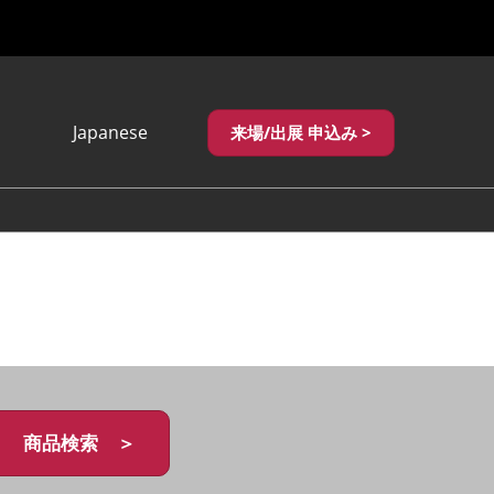
Japanese
来場/出展 申込み >
Japanese
English
繁體中文
商品検索 ＞