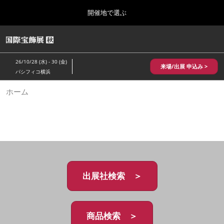
Press
ス
開催地で選ぶ
Escape
キ
to
ッ
close
HOME
グ
プ
the
ロ
2026年10月28日
し
ー
menu.
パシフィコ横浜/Pacifico Yokohama,Japan
26/10/28 (水) - 30 (金)
バ
来場/出展 申込み >
て
パシフィコ横浜
ル
進
ナ
10月 国際宝飾展 秋
ホーム
ビ
む
2026年10月28日
ゲ
パシフィコ横浜/Pacifico Yokohama,Japan
ー
シ
ョ
1月 国際宝飾展
ン
2027年01月27日
を
幕張メッセ/Makuhari Messe
折
り
た
出展社検索 ＞
5月 神戸 国際宝飾展
た
2027年05月20日
む
神戸国際展示場/ Kobe International Exhibition Hall, Japan
商品検索 ＞