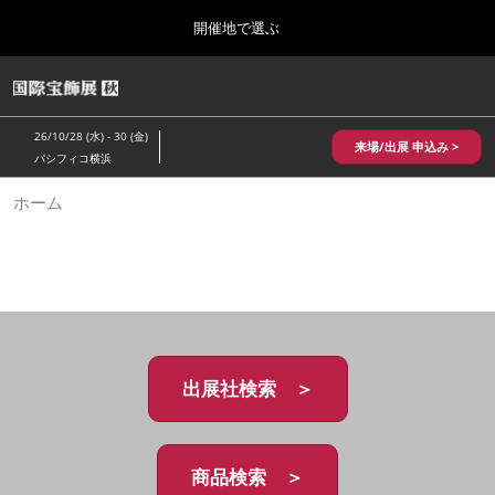
Press
ス
開催地で選ぶ
Escape
キ
to
ッ
close
HOME
グ
プ
the
ロ
2026年10月28日
し
ー
menu.
パシフィコ横浜/Pacifico Yokohama,Japan
26/10/28 (水) - 30 (金)
バ
来場/出展 申込み >
て
パシフィコ横浜
ル
進
ナ
10月 国際宝飾展 秋
ホーム
ビ
む
2026年10月28日
ゲ
パシフィコ横浜/Pacifico Yokohama,Japan
ー
シ
ョ
1月 国際宝飾展
ン
2027年01月27日
を
幕張メッセ/Makuhari Messe
折
り
た
出展社検索 ＞
5月 神戸 国際宝飾展
た
2027年05月20日
む
神戸国際展示場/ Kobe International Exhibition Hall, Japan
商品検索 ＞