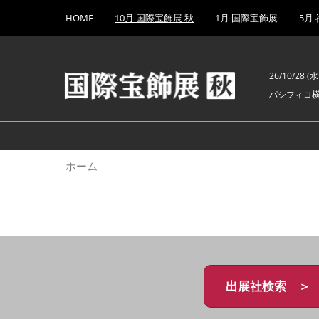
Press
ス
HOME
10月 国際宝飾展 秋
1月 国際宝飾展
5月
Escape
キ
to
ッ
close
プ
the
26/10/28 (水)
し
menu.
パシフィコ
て
進
む
ホーム
出展社検索 ＞