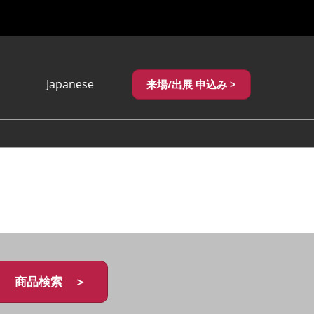
Japanese
来場/出展 申込み >
Japanese
English
繁體中文
商品検索 ＞