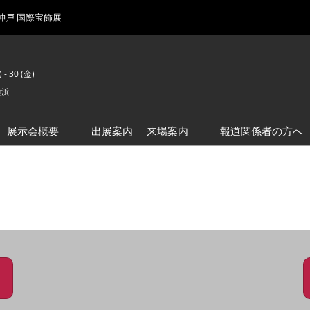
 神戸 国際宝飾展
 - 30 (金)
横浜
展示会概要
出展案内
来場案内
報道関係者の方へ
前回来場者数
会場風景