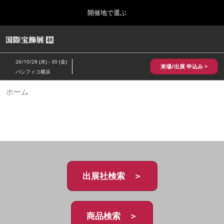
Press
ス
開催地で選ぶ
Escape
キ
to
ッ
close
HOME
グ
プ
the
ロ
2026年10月28日
し
ー
menu.
パシフィコ横浜/Pacifico Yokohama,Japan
26/10/28 (水) - 30 (金)
バ
来場/出展 申込み >
て
パシフィコ横浜
ル
進
ナ
10月 国際宝飾展 秋
ホーム
ビ
む
2026年10月28日
ゲ
パシフィコ横浜/Pacifico Yokohama,Japan
ー
シ
ョ
1月 国際宝飾展
ン
2027年01月27日
を
幕張メッセ/Makuhari Messe
折
り
た
出展社検索 ＞
5月 神戸 国際宝飾展
た
2027年05月20日
む
神戸国際展示場/ Kobe International Exhibition Hall, Japan
商品検索 ＞