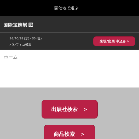
Press
ス
開催地で選ぶ
Escape
キ
to
ッ
close
HOME
グ
プ
the
ロ
2026年10月28日
し
ー
menu.
パシフィコ横浜/Pacifico Yokohama,Japan
26/10/28 (水) - 30 (金)
バ
来場/出展 申込み >
て
パシフィコ横浜
ル
進
ナ
10月 国際宝飾展 秋
ホーム
ビ
む
2026年10月28日
ゲ
パシフィコ横浜/Pacifico Yokohama,Japan
ー
シ
ョ
1月 国際宝飾展
ン
2027年01月27日
を
幕張メッセ/Makuhari Messe
折
り
た
出展社検索 ＞
5月 神戸 国際宝飾展
た
2027年05月20日
む
神戸国際展示場/ Kobe International Exhibition Hall, Japan
商品検索 ＞