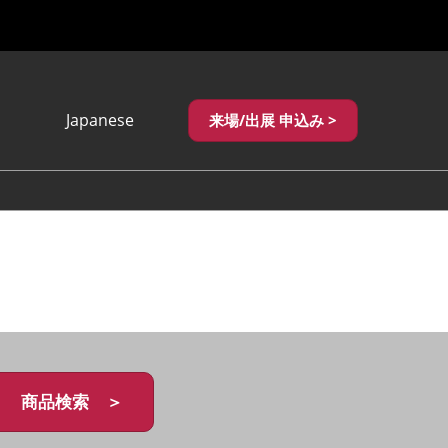
Japanese
来場/出展 申込み >
Japanese
English
繁體中文
商品検索 ＞