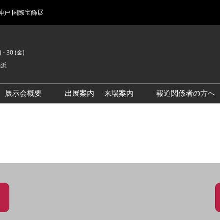
 神戸 国際宝飾展
 - 30 (金)
横浜
展示会概要
出展案内
来場案内
報道関係者の方へ
前回来場者数
会場風景