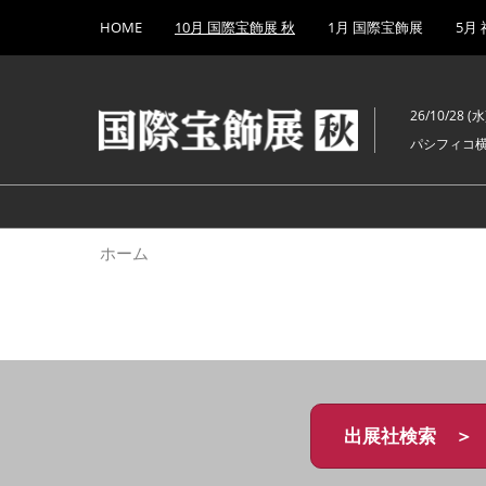
Press
ス
HOME
10月 国際宝飾展 秋
1月 国際宝飾展
5月
Escape
キ
to
ッ
close
プ
the
26/10/28 (水)
し
menu.
パシフィコ
て
進
む
ホーム
出展社検索 ＞