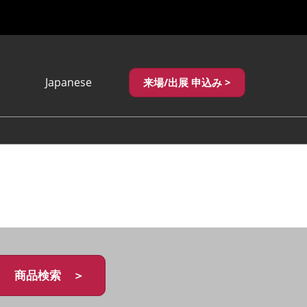
Japanese
来場/出展 申込み >
Japanese
English
繁體中文
商品検索 ＞