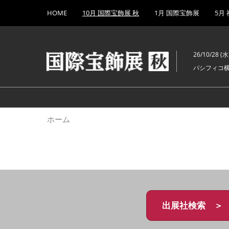
Press
ス
HOME
10月 国際宝飾展 秋
1月 国際宝飾展
5月
Escape
キ
to
ッ
close
プ
the
26/10/28 (水)
し
menu.
パシフィコ
て
進
む
ホーム
出展社検索 ＞