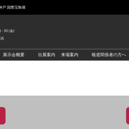
 神戸 国際宝飾展
 - 30 (金)
横浜
展示会概要
出展案内
来場案内
報道関係者の方へ
前回来場者数
会場風景