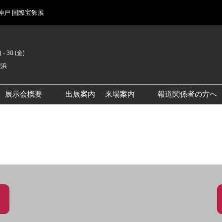
 神戸 国際宝飾展
 - 30 (金)
横浜
展示会概要
出展案内
来場案内
報道関係者の方へ
前回来場者数
会場風景