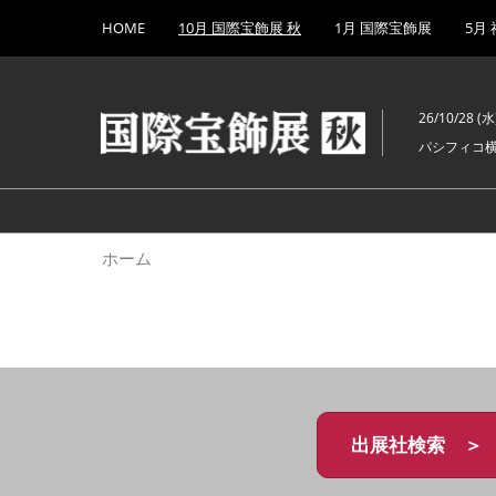
Press
ス
HOME
10月 国際宝飾展 秋
1月 国際宝飾展
5月
Escape
キ
to
ッ
close
プ
the
26/10/28 (水)
し
menu.
パシフィコ
て
進
む
ホーム
出展社検索 ＞