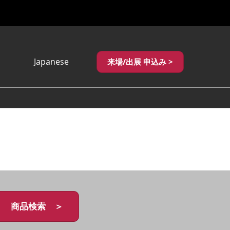
Japanese
来場/出展 申込み >
Japanese
English
繁體中文
商品検索 ＞