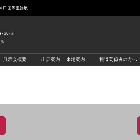
 神戸 国際宝飾展
 - 30 (金)
横浜
展示会概要
出展案内
来場案内
報道関係者の方へ
前回来場者数
会場風景