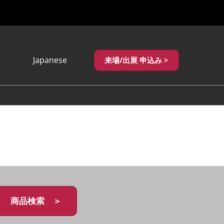
Japanese
来場/出展 申込み >
Japanese
English
繁體中文
商品検索 ＞