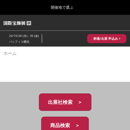
Press
ス
開催地で選ぶ
Escape
キ
to
ッ
close
HOME
グ
プ
the
ロ
2026年10月28日
し
ー
menu.
パシフィコ横浜/Pacifico Yokohama,Japan
26/10/28 (水) - 30 (金)
バ
来場/出展 申込み >
て
パシフィコ横浜
ル
進
ナ
10月 国際宝飾展 秋
ホーム
ビ
む
2026年10月28日
ゲ
パシフィコ横浜/Pacifico Yokohama,Japan
ー
シ
ョ
1月 国際宝飾展
ン
2027年01月27日
を
幕張メッセ/Makuhari Messe
折
り
た
出展社検索 ＞
5月 神戸 国際宝飾展
た
2027年05月20日
む
神戸国際展示場/ Kobe International Exhibition Hall, Japan
商品検索 ＞