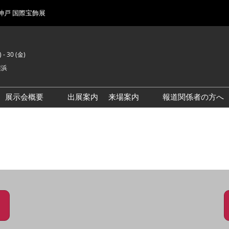
 神戸 国際宝飾展
 - 30 (金)
横浜
展示会概要
出展案内
来場案内
報道関係者の方へ
前回来場者数
会場風景