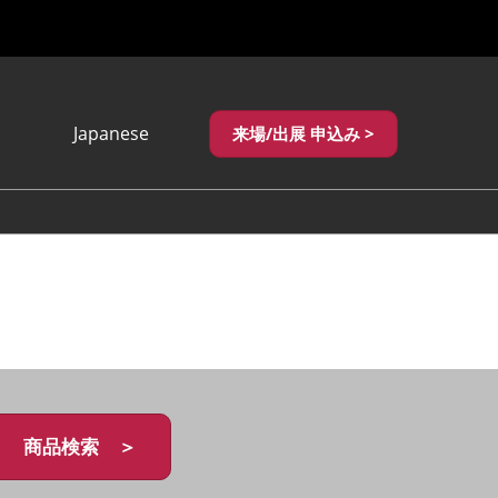
Japanese
来場/出展 申込み >
Japanese
English
繁體中文
商品検索 ＞