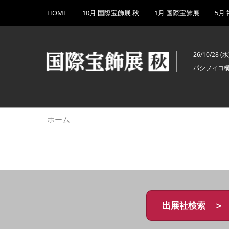
Press
ス
HOME
10月 国際宝飾展 秋
1月 国際宝飾展
5月
Escape
キ
to
ッ
close
プ
the
26/10/28 (水)
し
menu.
パシフィコ
て
進
む
ホーム
出展社検索 ＞