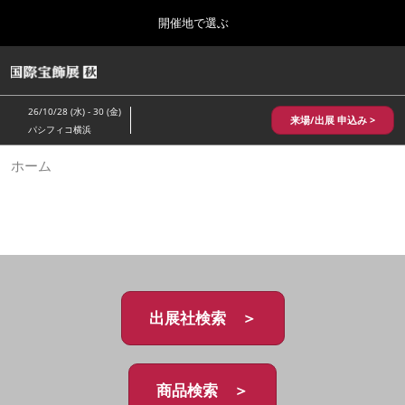
Press
ス
開催地で選ぶ
Escape
キ
to
ッ
close
HOME
グ
プ
the
ロ
2026年10月28日
し
ー
menu.
パシフィコ横浜/Pacifico Yokohama,Japan
26/10/28 (水) - 30 (金)
バ
来場/出展 申込み >
て
パシフィコ横浜
ル
進
ナ
10月 国際宝飾展 秋
ホーム
ビ
む
2026年10月28日
ゲ
パシフィコ横浜/Pacifico Yokohama,Japan
ー
シ
ョ
1月 国際宝飾展
ン
2027年01月27日
を
幕張メッセ/Makuhari Messe
折
り
た
出展社検索 ＞
5月 神戸 国際宝飾展
た
2027年05月20日
む
神戸国際展示場/ Kobe International Exhibition Hall, Japan
商品検索 ＞