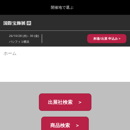
Press
ス
開催地で選ぶ
Escape
キ
to
ッ
close
HOME
グ
プ
the
ロ
2026年10月28日
し
ー
menu.
パシフィコ横浜/Pacifico Yokohama,Japan
26/10/28 (水) - 30 (金)
バ
来場/出展 申込み >
て
パシフィコ横浜
ル
進
ナ
10月 国際宝飾展 秋
ホーム
ビ
む
2026年10月28日
ゲ
パシフィコ横浜/Pacifico Yokohama,Japan
ー
シ
ョ
1月 国際宝飾展
ン
2027年01月27日
を
幕張メッセ/Makuhari Messe
折
り
た
出展社検索 ＞
5月 神戸 国際宝飾展
た
2027年05月20日
む
神戸国際展示場/ Kobe International Exhibition Hall, Japan
商品検索 ＞