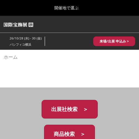
Press
ス
開催地で選ぶ
Escape
キ
to
ッ
close
HOME
グ
プ
the
ロ
2026年10月28日
し
ー
menu.
パシフィコ横浜/Pacifico Yokohama,Japan
26/10/28 (水) - 30 (金)
バ
来場/出展 申込み >
て
パシフィコ横浜
ル
進
ナ
10月 国際宝飾展 秋
ホーム
ビ
む
2026年10月28日
ゲ
パシフィコ横浜/Pacifico Yokohama,Japan
ー
シ
ョ
1月 国際宝飾展
ン
2027年01月27日
を
幕張メッセ/Makuhari Messe
折
り
た
出展社検索 ＞
5月 神戸 国際宝飾展
た
2027年05月20日
む
神戸国際展示場/ Kobe International Exhibition Hall, Japan
商品検索 ＞