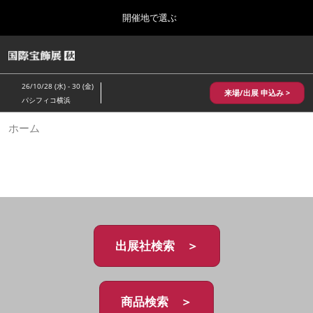
Press
ス
開催地で選ぶ
Escape
キ
to
ッ
close
HOME
グ
プ
the
ロ
2026年10月28日
し
ー
menu.
パシフィコ横浜/Pacifico Yokohama,Japan
26/10/28 (水) - 30 (金)
バ
来場/出展 申込み >
て
パシフィコ横浜
ル
進
ナ
10月 国際宝飾展 秋
ホーム
ビ
む
2026年10月28日
ゲ
パシフィコ横浜/Pacifico Yokohama,Japan
ー
シ
ョ
1月 国際宝飾展
ン
2027年01月27日
を
幕張メッセ/Makuhari Messe
折
り
た
出展社検索 ＞
5月 神戸 国際宝飾展
た
2027年05月20日
む
神戸国際展示場/ Kobe International Exhibition Hall, Japan
商品検索 ＞