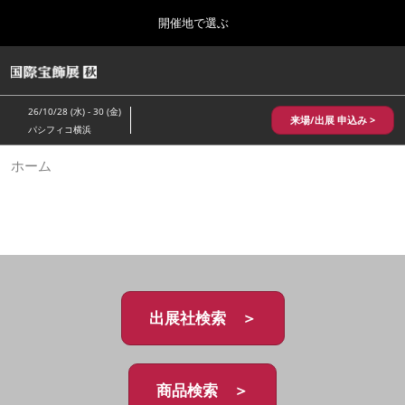
Press
ス
開催地で選ぶ
Escape
キ
to
ッ
close
HOME
グ
プ
the
ロ
2026年10月28日
し
ー
menu.
パシフィコ横浜/Pacifico Yokohama,Japan
26/10/28 (水) - 30 (金)
バ
来場/出展 申込み >
て
パシフィコ横浜
ル
進
ナ
10月 国際宝飾展 秋
ホーム
ビ
む
2026年10月28日
ゲ
パシフィコ横浜/Pacifico Yokohama,Japan
ー
シ
ョ
1月 国際宝飾展
ン
2027年01月27日
を
幕張メッセ/Makuhari Messe
折
り
た
出展社検索 ＞
5月 神戸 国際宝飾展
た
2027年05月20日
む
神戸国際展示場/ Kobe International Exhibition Hall, Japan
商品検索 ＞