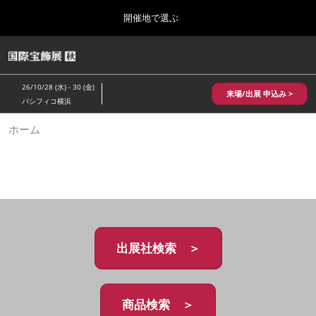
Press
ス
開催地で選ぶ
Escape
キ
to
ッ
close
HOME
グ
プ
the
ロ
2026年10月28日
し
ー
menu.
パシフィコ横浜/Pacifico Yokohama,Japan
26/10/28 (水) - 30 (金)
バ
来場/出展 申込み >
て
パシフィコ横浜
ル
進
ナ
10月 国際宝飾展 秋
ホーム
ビ
む
2026年10月28日
ゲ
パシフィコ横浜/Pacifico Yokohama,Japan
ー
シ
ョ
1月 国際宝飾展
ン
2027年01月27日
を
幕張メッセ/Makuhari Messe
折
り
た
出展社検索 ＞
5月 神戸 国際宝飾展
た
2027年05月20日
む
神戸国際展示場/ Kobe International Exhibition Hall, Japan
商品検索 ＞