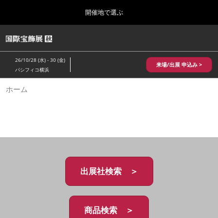
Press
ス
開催地で選ぶ
Escape
キ
to
ッ
close
HOME
グ
プ
the
ロ
2026年10月28日
し
ー
menu.
パシフィコ横浜/Pacifico Yokohama,Japan
26/10/28 (水) - 30 (金)
バ
来場/出展 申込み >
て
パシフィコ横浜
ル
進
ナ
10月 国際宝飾展 秋
ホーム
ビ
む
2026年10月28日
ゲ
パシフィコ横浜/Pacifico Yokohama,Japan
ー
シ
ョ
1月 国際宝飾展
ン
2027年01月27日
を
幕張メッセ/Makuhari Messe
折
り
た
出展社検索 ＞
5月 神戸 国際宝飾展
た
2027年05月20日
む
神戸国際展示場/ Kobe International Exhibition Hall, Japan
商品検索 ＞