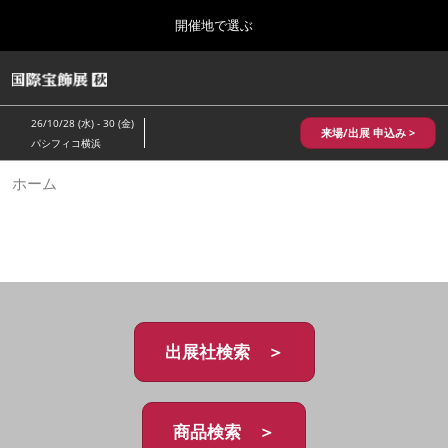
Press
ス
開催地で選ぶ
Escape
キ
to
ッ
close
HOME
グ
プ
the
ロ
2026年10月28日
し
ー
menu.
パシフィコ横浜/Pacifico Yokohama,Japan
26/10/28 (水) - 30 (金)
バ
来場/出展 申込み >
て
パシフィコ横浜
ル
進
ナ
10月 国際宝飾展 秋
ホーム
ビ
む
2026年10月28日
ゲ
パシフィコ横浜/Pacifico Yokohama,Japan
ー
シ
ョ
1月 国際宝飾展
ン
2027年01月27日
を
幕張メッセ/Makuhari Messe
折
り
た
出展社検索 ＞
5月 神戸 国際宝飾展
た
2027年05月20日
む
神戸国際展示場/ Kobe International Exhibition Hall, Japan
商品検索 ＞