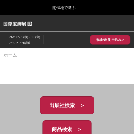
Press
ス
開催地で選ぶ
Escape
キ
to
ッ
close
HOME
グ
プ
the
ロ
2026年10月28日
し
ー
menu.
パシフィコ横浜/Pacifico Yokohama,Japan
26/10/28 (水) - 30 (金)
バ
来場/出展 申込み >
て
パシフィコ横浜
ル
進
ナ
10月 国際宝飾展 秋
ホーム
ビ
む
2026年10月28日
ゲ
パシフィコ横浜/Pacifico Yokohama,Japan
ー
シ
ョ
1月 国際宝飾展
ン
2027年01月27日
を
幕張メッセ/Makuhari Messe
折
り
た
出展社検索 ＞
5月 神戸 国際宝飾展
た
2027年05月20日
む
神戸国際展示場/ Kobe International Exhibition Hall, Japan
商品検索 ＞