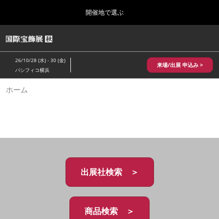
Press
ス
開催地で選ぶ
Escape
キ
to
ッ
close
HOME
グ
プ
the
ロ
2026年10月28日
し
ー
menu.
パシフィコ横浜/Pacifico Yokohama,Japan
26/10/28 (水) - 30 (金)
バ
来場/出展 申込み >
て
パシフィコ横浜
ル
進
ナ
10月 国際宝飾展 秋
ホーム
ビ
む
2026年10月28日
ゲ
パシフィコ横浜/Pacifico Yokohama,Japan
ー
シ
ョ
1月 国際宝飾展
ン
2027年01月27日
を
幕張メッセ/Makuhari Messe
折
り
た
出展社検索 ＞
5月 神戸 国際宝飾展
た
2027年05月20日
む
神戸国際展示場/ Kobe International Exhibition Hall, Japan
商品検索 ＞