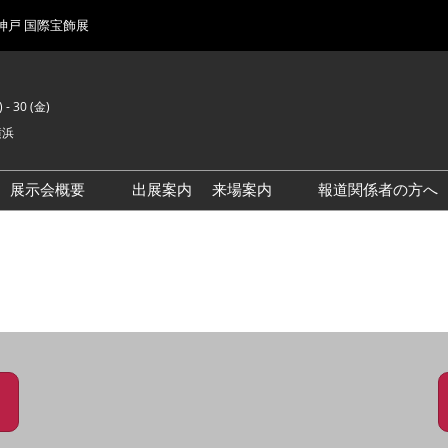
 神戸 国際宝飾展
 - 30 (金)
横浜
展示会概要
出展案内
来場案内
報道関係者の方へ
前回来場者数
会場風景