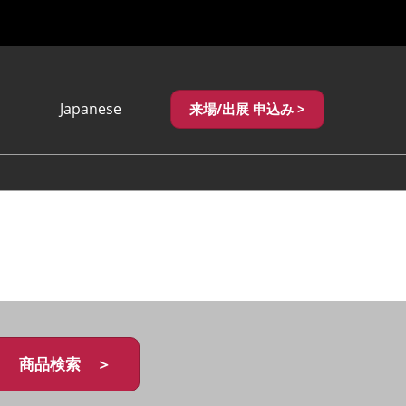
Japanese
来場/出展 申込み >
Japanese
English
繁體中文
商品検索 ＞