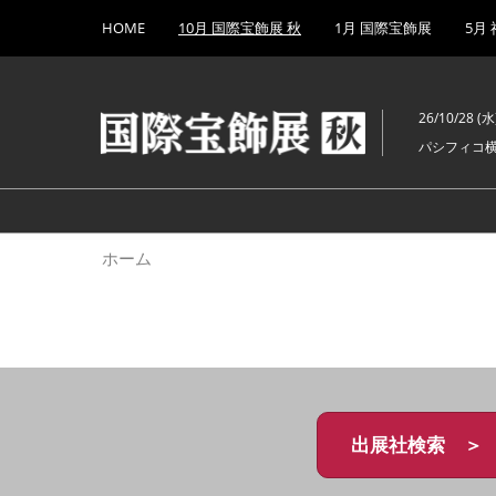
Press
ス
HOME
10月 国際宝飾展 秋
1月 国際宝飾展
5月
Escape
キ
to
ッ
close
プ
the
26/10/28 (水)
し
menu.
パシフィコ
て
進
む
ホーム
出展社検索 ＞