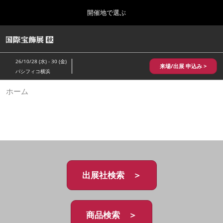
Press
ス
開催地で選ぶ
Escape
キ
to
ッ
close
HOME
グ
プ
the
ロ
2026年10月28日
し
ー
menu.
パシフィコ横浜/Pacifico Yokohama,Japan
26/10/28 (水) - 30 (金)
バ
来場/出展 申込み >
て
パシフィコ横浜
ル
進
ナ
10月 国際宝飾展 秋
ホーム
ビ
む
2026年10月28日
ゲ
パシフィコ横浜/Pacifico Yokohama,Japan
ー
シ
ョ
1月 国際宝飾展
ン
2027年01月27日
を
幕張メッセ/Makuhari Messe
折
り
た
出展社検索 ＞
5月 神戸 国際宝飾展
た
2027年05月20日
む
神戸国際展示場/ Kobe International Exhibition Hall, Japan
商品検索 ＞