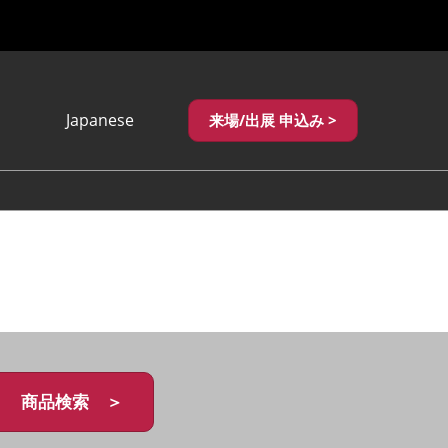
Japanese
来場/出展 申込み >
Japanese
English
繁體中文
商品検索 ＞