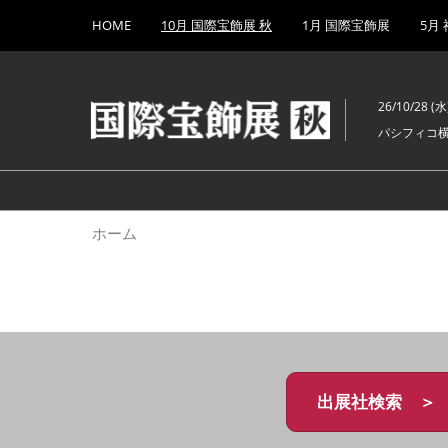
Press
ス
HOME
10月 国際宝飾展 秋
1月 国際宝飾展
5月
Escape
キ
to
ッ
close
プ
the
26/10/28 (水)
し
menu.
パシフィコ
て
進
む
ホーム
出展社検索 ＞