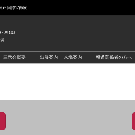
 神戸 国際宝飾展
 - 30 (金)
横浜
展示会概要
出展案内
来場案内
報道関係者の方へ
前回来場者数
会場風景