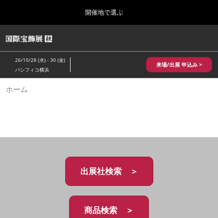
Press
ス
開催地で選ぶ
Escape
キ
to
ッ
close
HOME
グ
プ
the
ロ
2026年10月28日
し
ー
menu.
パシフィコ横浜/Pacifico Yokohama,Japan
26/10/28 (水) - 30 (金)
バ
来場/出展 申込み >
て
パシフィコ横浜
ル
進
ナ
10月 国際宝飾展 秋
ホーム
ビ
む
2026年10月28日
ゲ
パシフィコ横浜/Pacifico Yokohama,Japan
ー
シ
ョ
1月 国際宝飾展
ン
2027年01月27日
を
幕張メッセ/Makuhari Messe
折
り
た
出展社検索 ＞
5月 神戸 国際宝飾展
た
2027年05月20日
む
神戸国際展示場/ Kobe International Exhibition Hall, Japan
商品検索 ＞