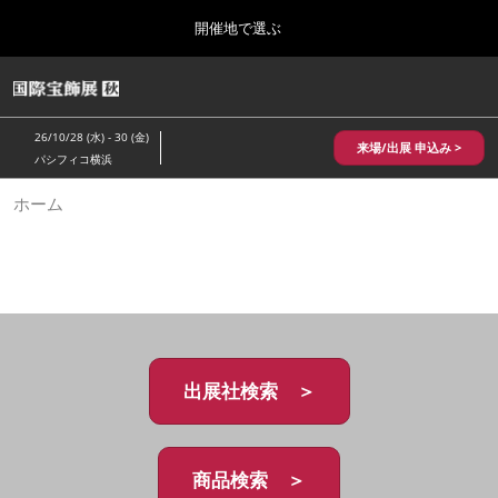
Press
ス
開催地で選ぶ
Escape
キ
to
ッ
close
HOME
グ
プ
the
ロ
2026年10月28日
し
ー
menu.
パシフィコ横浜/Pacifico Yokohama,Japan
26/10/28 (水) - 30 (金)
バ
来場/出展 申込み >
て
パシフィコ横浜
ル
進
ナ
10月 国際宝飾展 秋
ホーム
ビ
む
2026年10月28日
ゲ
パシフィコ横浜/Pacifico Yokohama,Japan
ー
シ
ョ
1月 国際宝飾展
ン
2027年01月27日
を
幕張メッセ/Makuhari Messe
折
り
た
出展社検索 ＞
5月 神戸 国際宝飾展
た
2027年05月20日
む
神戸国際展示場/ Kobe International Exhibition Hall, Japan
商品検索 ＞